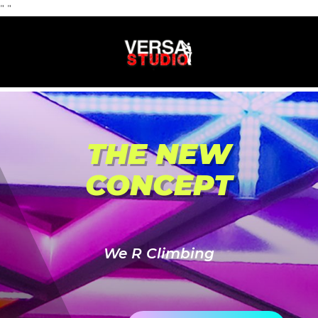
"
"
THE NEW
CONCEPT
We R Climbing